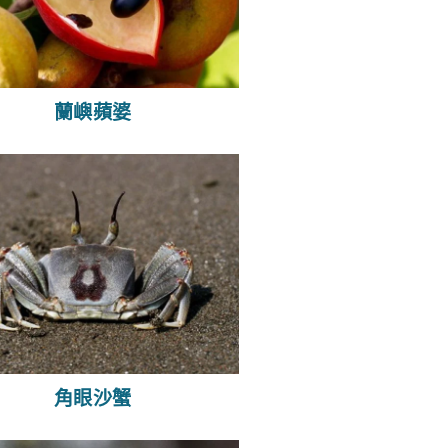
蘭嶼蘋婆
角眼沙蟹