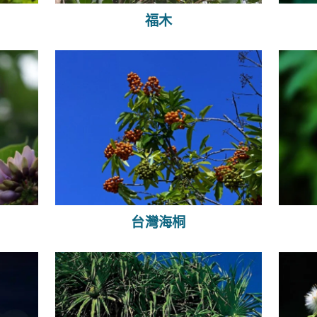
福木
台灣海桐