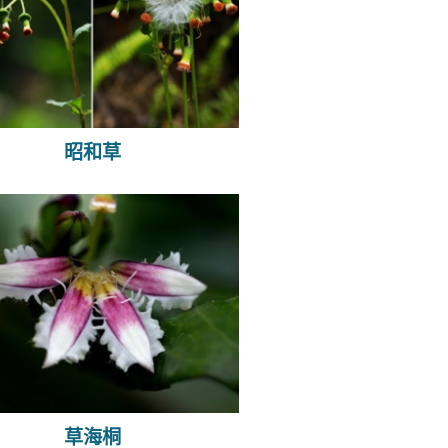
昭和草
草海桐