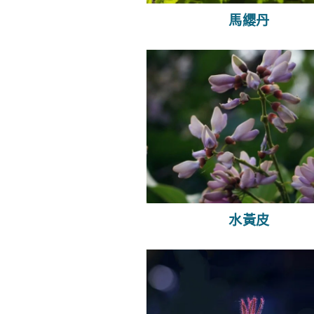
馬纓丹
水黃皮