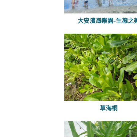
大安濱海樂園-生態之
草海桐