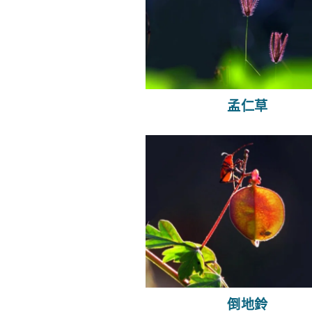
孟仁草
倒地鈴