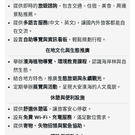
提供即時的
旅遊諮詢
，包含交通、住宿、美食、周邊
景點推薦。
提供
多語言服務
(中文、英文)，讓國內外旅客都能自
在交流。
設置
自助導覽與資訊看板
，輕鬆規劃行程。
在地文化與生態推廣
舉辦
濱海植物導覽、環境教育課程
，認識海岸林與自
然生態。
結合地方特色，推廣
生態旅遊與永續觀光
。
定期舉辦
展覽與活動
，呈現大安濱海的人文風貌。
休憩與便利設施
提供
舒適休憩區
，讓旅客安心停歇。
設有
免費 Wi-Fi、充電服務
，滿足數位需求。
提供
寄物、失物招領與緊急協助
。