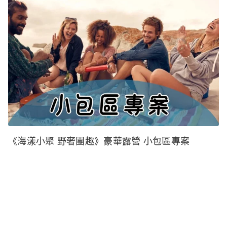
《海漾小聚 野奢團趣》豪華露營 小包區專案