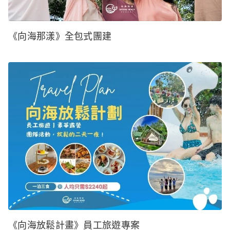
《向海那漾》全包式團建
《向海放鬆計畫》員工旅遊專案