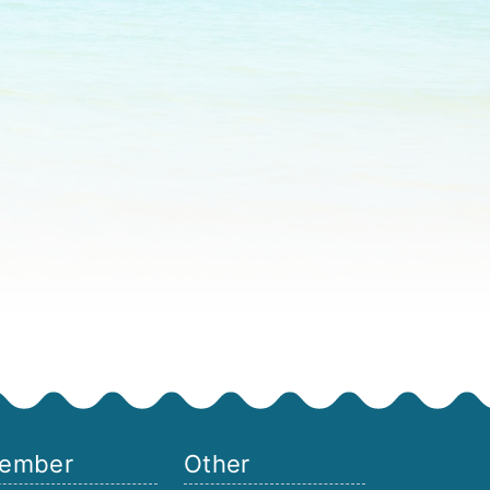
ember
Other