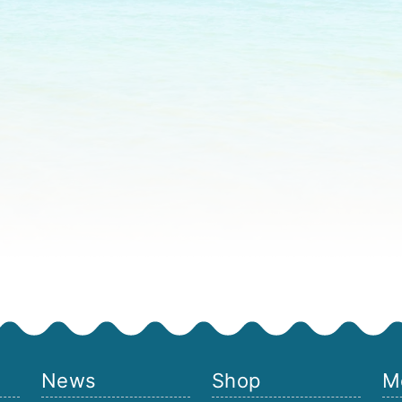
News
Shop
M