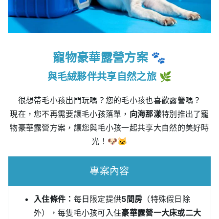
寵物豪華露營方案
🐾
與毛絨夥伴共享自然之旅
🌿
很想帶毛小孩出門玩嗎？您的毛小孩也喜歡露營嗎？
現在，您不再需要讓毛小孩落單，
向海那漾
特別推出了寵
物豪華露營方案，讓您與毛小孩一起共享大自然的美好時
光！🐶🐱
專案內容
入住條件：
每日限定提供
5間房
（特殊假日除
外），每隻毛小孩可入住
豪華露營一大床或二大