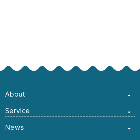
About
Service
News