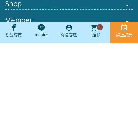
Shop
Member
0
Other
粉絲專頁
Inquire
會員專區
結帳
線上訂房
Booking
SNS
社群
現場服務專線：
(04) 2686-8513
(服務時間 AM8:00 - PM21:00)