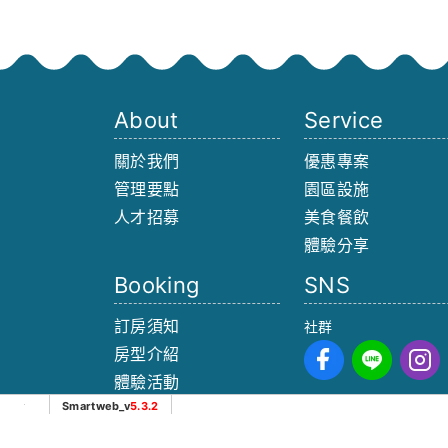
About
Service
關於我們
優惠專案
管理要點
園區設施
人才招募
美食餐飲
體驗分享
Booking
SNS
訂房須知
社群
房型介紹
體驗活動
Smartweb_v
5.3.2
預約參訪