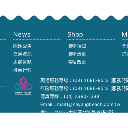
News
Shop
M
園區公告
購物須知
會
交通資訊
購物清單
訂
周邊景點
隱私政策
推薦行程
現場服務專線：
(04) 2686-8513
(服務時間 
訂房服務專線：
(04) 2686-8513
(服務時間 
傳真專線：(04) 2680-1399
Email：
mail1@nayangbeach.com.tw
地址：台中市大安區北汕路86巷1號
向海那漾股份有限公司 統編：83577486