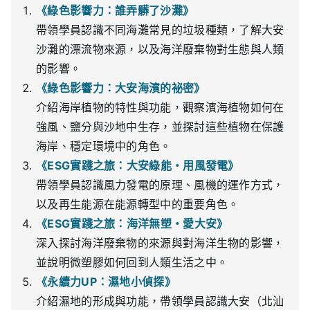
《綠色影響力：誰弄髒了沙灘》
帶領學員認識不同海灘常見的垃圾種類，了解大安
沙灘的漂流物來源，以及海洋廢棄物對生態與人類
的影響。
《綠色影響力：大安海濱的祕密》
介紹海岸植物的特性與功能，觀察濱海植物如何在
強風、鹽分與沙地中生存，並探討這些植物在保護
海岸、穩定環境中的角色。
《ESG實踐之旅：大安綠能・用風發電》
帶領學員認識風力發電的原理、風機的運作方式，
以及再生能源在能源轉型中的重要角色。
《ESG實踐之旅：海洋無塑・愛大安》
深入探討海洋廢棄物的來源與對海洋生物的影響，
並說明微塑膠如何回到人類生活之中。
《永續力UP：濕地小偵探》
介紹濕地的形成與功能，帶領學員認識大安（北汕