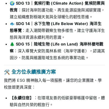
🌍
SDG 13
｜氣候行動 (Climate Action)
氣候防禦與
教育
：探討海岸防護功能、再生能源設施與減碳實踐，
建立組織應對極端天氣與全球暖化的韌性思維。
🐟
SDG 14
｜水下生物 (Life Below Water)
海洋生
態導覽
：走入潮間帶觀察生物多樣性，建立守護海洋生
態與海洋資源永續利用的意識。
🌲
SDG 15
｜陸域生物 (Life on Land)
海岸林棲地觀
察
：深入導覽大安防風林系統（海岸守護者），認識其
固沙、防風與維護陸域生態系統的專業功能。
🛠️ 全方位永續推廣方案
我們將 ESG 精神融入每一項服務，讓您的企業團建、學
校旅遊更具深度：
【永續住宿】
：在環境友善的低碳豪華帳篷中留宿，體
驗與自然共榮的輕旅行。