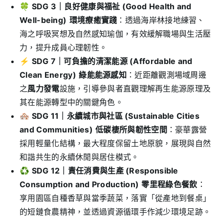
🍀
SDG 3
｜良好健康與福祉 (Good Health and
Well-being)
環境療癒實踐
：透過海岸林接地練習、
海之呼吸冥想及自然感知瑜伽，有效緩解職場與生活壓
力，提升成員心理韌性。
⚡
SDG 7
｜可負擔的清潔能源 (Affordable and
Clean Energy)
綠能能源感知
：近距離觀測場域周邊
之
風力發電
設施，引導參與者直觀理解再生能源原理及
其在能源轉型中的關鍵角色。
🏘️
SDG 11
｜永續城市與社區 (Sustainable Cities
and Communities)
低碳棲所與韌性空間
：豪華露營
採用輕量化結構，最大程度保留土地原貌，展現與自然
和諧共生的永續休閒與居住模式。
♻️
SDG 12
｜責任消費與生產 (Responsible
Consumption and Production)
零里程綠色餐飲
：
享用園區自種香草與當季蔬菜，落實「從產地到餐桌」
的短鏈食農精神，並透過資源循環手作減少環境足跡。