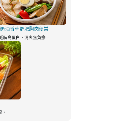
奶油香草舒肥胸肉便當
低脂高蛋白，清爽無負擔。
胃。