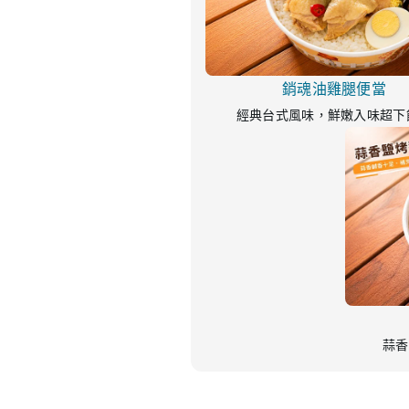
銷魂油雞腿便當
經典台式風味，鮮嫩入味超下
蒜香