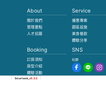
About
Service
關於我們
優惠專案
管理要點
園區設施
人才招募
美食餐飲
體驗分享
Booking
SNS
訂房須知
社群
房型介紹
體驗活動
Smartweb_v
5.3.2
預約參訪
向海那漾-濱海豪華露營 Glamping© 2026 All Rights Re