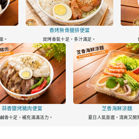
香烤無骨腿排便當
飯。
炭烤香氣十足，多汁滿足。
蒜香鹽烤豬肉便當
芝香海鮮涼麵
鹹香十足，補充滿滿活力。
夏日人氣首選，清爽又開