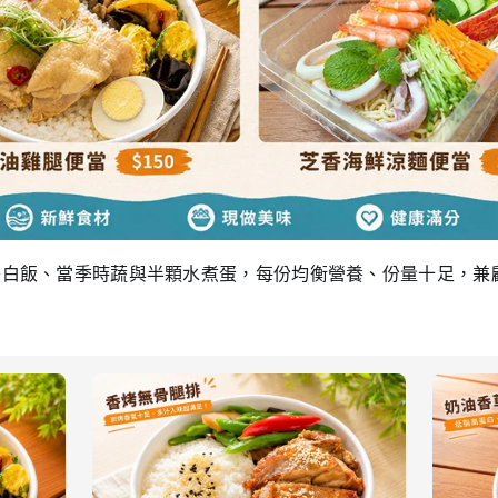
Q白飯、當季時蔬與半顆水煮蛋，每份均衡營養、份量十足，兼