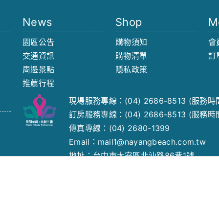
News
Shop
M
園區公告
購物須知
會
交通資訊
購物清單
訂
周邊景點
隱私政策
推薦行程
現場服務專線：
(04) 2686-8513
(服務時間 
訂房服務專線：
(04) 2686-8513
(服務時間 
傳真專線：(04) 2680-1399
Email：
mail1@nayangbeach.com.tw
地址：台中市大安區北汕路86巷1號
向海那漾股份有限公司 統編：83577486
served