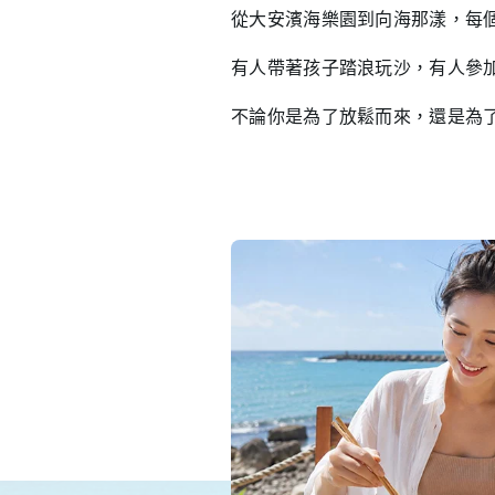
從大安濱海樂園到向海那漾，每
有人帶著孩子踏浪玩沙，有人參
不論你是為了放鬆而來，還是為