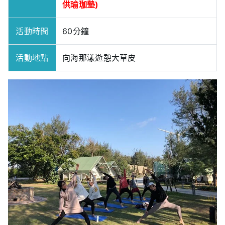
供瑜珈墊)
活動時間
60分鐘
活動地點
向海那漾遊憩大草皮