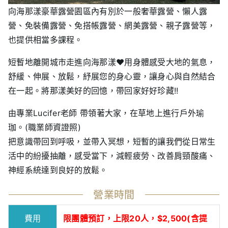
向海那漾豪華露營園區內有別於一般奢華露營、懶人露
營、免裝備露營、免搭帳露營、網美露營、親子露營等，
也提供相當多課程。
短暫地離開城市走進向海那漾❤️用身體感受大地的氣息，
舒緩、伸展、放鬆，紓展您的身心靈，讓身心與自然結合
在一起。將那漾美好的回憶，帶回家好好珍藏!!
由專業Lucifer老師 帶領著大家，在草地上進行戶外瑜
珈。(職業師資證照)
把意識帶回到呼吸，並帶入冥想，短暫的讓我們從日常生
活中的紛擾抽離，感受當下，減輕疲勞、改善肩頸酸痛、
神經系統達到良好的放鬆。
營業時間
費用
限團體預訂，上限20人，$2,500(含提