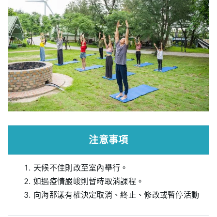
注意事項
天候不佳則改至室內舉行。
如遇疫情嚴峻則暫時取消課程。
向海那漾有權決定取消、終止、修改或暫停活動