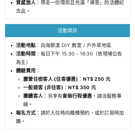
質感旅人
：帶走一份環保且充滿「禪意」的活體紀
念品。
活動資訊
活動地點
：向海那漾 DIY 教室 / 戶外草地區
活動時間
：每日下午 15:30 - 16:30（依現場公告
為主）
體驗費用
：
露營住宿客人 (住客優惠)
：
NT$ 250 元
一般遊客 (非住客)
：
NT$ 350 元
團體客人
：另享有
套裝行程優惠
，請洽服務專
線。
報名方式
：請於入住時向櫃檯預約，或於訂房時加
購。