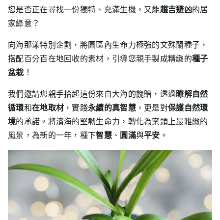
您是否正在尋找一份獨特、充滿生機，又能
趨吉避凶
的居
家綠意？
向海那漾特別企劃，將園區內生命力極強的文殊蘭種子，
搭配百分百在地回收的素材，引導您親手製成精緻的
種子
盆栽
！
我們邀請您親手拾起這份來自大海的餽贈，透過
瞭解自然
循環
和
在地取材
，實踐
永續的真智慧
，更是對
保護自然環
境
的承諾。將濱海的堅韌生命力，轉化為案頭上最雅緻的
風景，為新的一年，種下
智慧
、
圓滿
與
平安
。