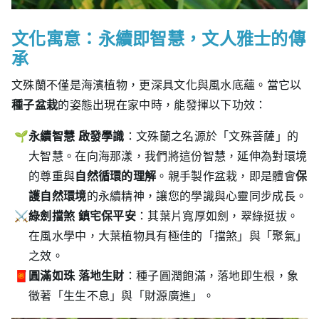
文化寓意：永續即智慧，文人雅士的傳
承
文殊蘭不僅是海濱植物，更深具文化與風水底蘊。當它以
種子盆栽
的姿態出現在家中時，能發揮以下功效：
永續智慧 啟發學識
：文殊蘭之名源於「文殊菩薩」的
大智慧。在向海那漾，我們將這份智慧，延伸為對環境
的尊重與
自然循環的理解
。親手製作盆栽，即是體會
保
護自然環境
的永續精神，讓您的學識與心靈同步成長。
綠劍擋煞 鎮宅保平安
：其葉片寬厚如劍，翠綠挺拔。
在風水學中，大葉植物具有極佳的「擋煞」與「聚氣」
之效。
圓滿如珠 落地生財
：種子圓潤飽滿，落地即生根，象
徵著「生生不息」與「財源廣進」。