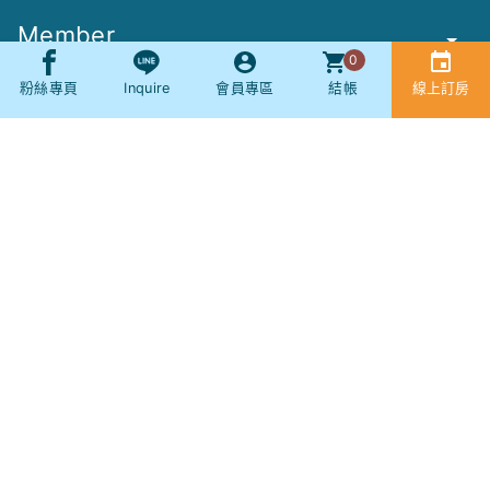
Member
0
Other
粉絲專頁
Inquire
會員專區
結帳
線上訂房
Booking
SNS
社群
現場服務專線：
(04) 2686-8513
(服務時間 AM8:00 - PM21:00)
訂房服務專線：
(04) 2686-8513