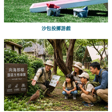
沙包投擲游戲